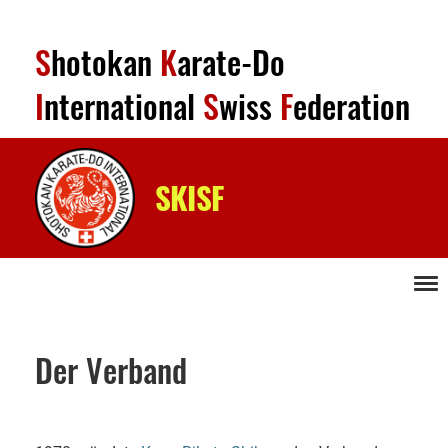
S
hotokan
K
arate-Do
I
nternational
S
wiss
F
ederation
SKISF
Menü
Der Verband