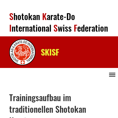
S
hotokan
K
arate-Do
I
nternational
S
wiss
F
ederation
SKISF
Menü
Trainingsaufbau im
traditionellen Shotokan