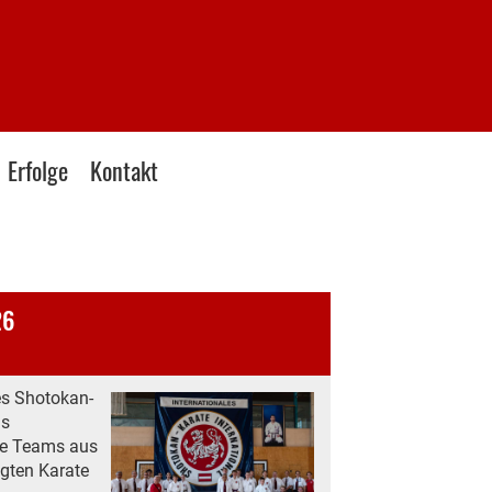
Erfolge
Kontakt
26
es Shotokan-
as
ie Teams aus
igten Karate