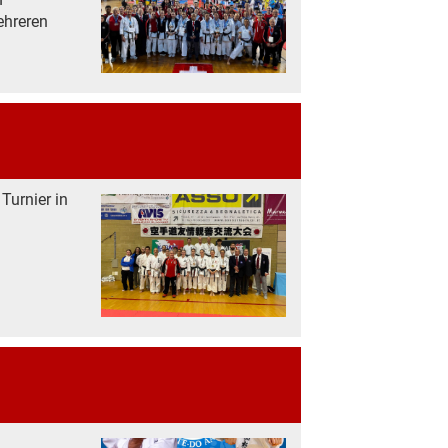
ehreren
Turnier in