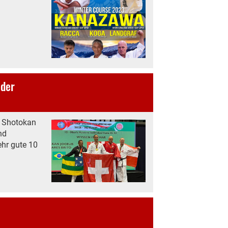
ader
n Shotokan
nd
ehr gute 10