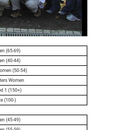
en (65-69)
en (40-44)
omen (50-54)
ters Women
d 1 (150+)
e (100-)
en (45-49)
en (55-59)