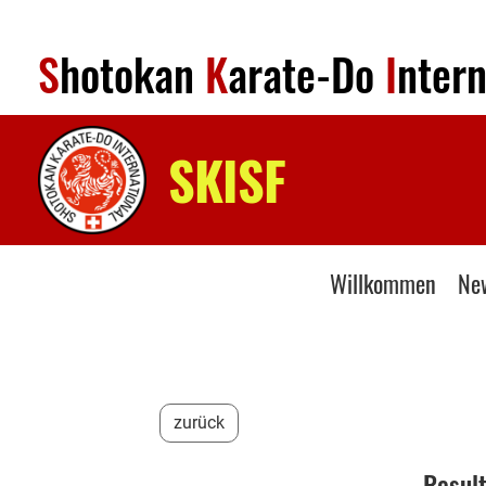
S
hotokan
K
arate-Do
I
nter
SKISF
Willkommen
Ne
zurück
Resul