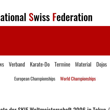
national
S
wiss
F
ederation
ws
Verband
Karate-Do
Termine
Material
Dojos
European Championships
World Championships
tate der SKIF Weltmeisterschaft 2006 in Tokyo /