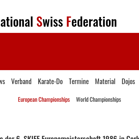
national
S
wiss
F
ederation
ws
Verband
Karate-Do
Termine
Material
Dojos
European Championships
World Championships
e der 6. SKIEF Europameisterschaft 1986 in Cork