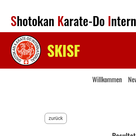
S
hotokan
K
arate-Do
I
nter
SKISF
Willkommen
Ne
zurück
Resultat