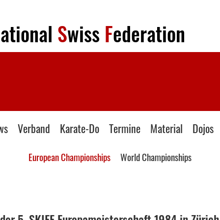
national
S
wiss
F
ederation
ws
Verband
Karate-Do
Termine
Material
Dojos
European Championships
World Championships
 der 5. SKIEF Europameisterschaft 1984 in Zürich