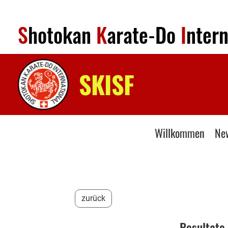
S
hotokan
K
arate-Do
I
nter
SKISF
Willkommen
Ne
zurück
Resultate